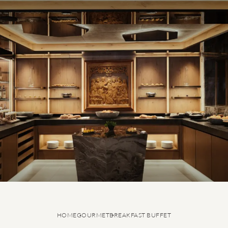
Feinste Kulinarik
Breakfast Buffet
Our Chef’s Inspiration
Unser Küchenteam
GRANVARA® Wine Lounge
HOME
GOURMET
BREAKFAST BUFFET