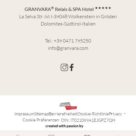
®
★★★★★
GRANVARA
Relais & SPA Hotel
La Selva Str. 66 I-39048 Wolkenstein in Gröden
Dolomites-Südtirol-Italien
Tel.:
+39 0471 795250
info@granvara.com
Impressum
Sitemap
Barrierefreiheit
Cookie-Richtlinie
Privacy
Cookie Präferenzen
CIN: IT021089A1EJGPZ7QH
created with passion by