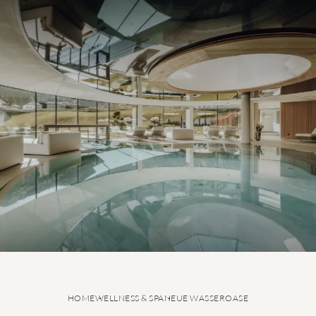
GRANVARA® Vital DOLOMIT SPA
Neue Wasseroase
Saunaoase
Relax-Insel
GRANVARA® Fitness by Technogym®
Beauty & SPA
Private SPA Suite
HOME
WELLNESS & SPA
NEUE WASSEROASE