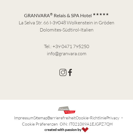
®
★★★★★
GRANVARA
Relais & SPA Hotel
La Selva Str. 66 I-39048 Wolkenstein in Gröden
Dolomites-Südtirol-Italien
Tel.:
+39 0471 795250
info@granvara.com
Impressum
Sitemap
Barrierefreiheit
Cookie-Richtlinie
Privacy
Cookie Präferenzen
CIN: IT021089A1EJGPZ7QH
created with passion by