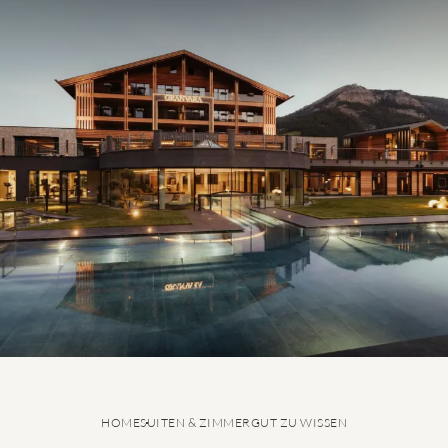
GRANVARA® Chalet Dolomites
Suiten & Zimmer
Inklusivleistungen
Angebote
Last Minute
Gut zu wissen
Reiseversicherung
Smart Pay
HOME
SUITEN & ZIMMER
GUT ZU WISSEN