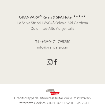
®
★★★★★
GRANVARA
Relais & SPA Hotel
La Selva Str. 66 I-39048 Selva di Val Gardena
Dolomites-Alto Adige-Italia
Tel.:
+39 0471 795250
info@granvara.com
Credits
Mappa del sito
Accessibilità
Cookie Policy
Privacy
Preferenze Cookies
CIN: IT021089A1EJGPZ7QH