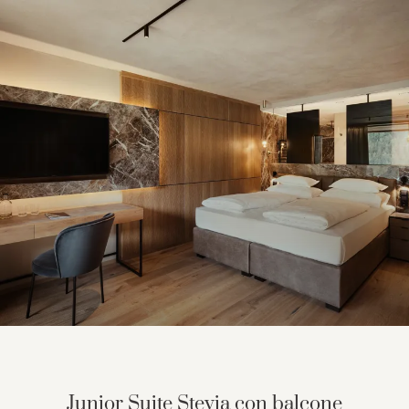
GRANVARA® Chalet Dolomites
Suite e camere
Servizi inclusi
Offerte
Last Minute
Info utili
Assicurazione di viaggio
Smart Pay
Junior Suite Stevia con balcone