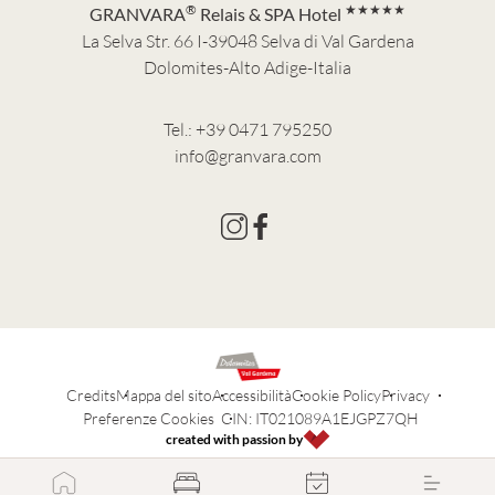
®
★★★★★
GRANVARA
Relais & SPA Hotel
La Selva Str. 66 I-39048 Selva di Val Gardena
Dolomites-Alto Adige-Italia
Tel.:
+39 0471 795250
info@granvara.com
Credits
Mappa del sito
Accessibilità
Cookie Policy
Privacy
Preferenze Cookies
CIN: IT021089A1EJGPZ7QH
created with passion by
Menu