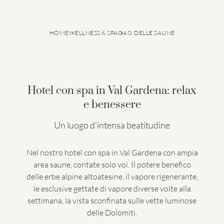
HOME
WELLNESS & SPA
OASI DELLE SAUNE
Hotel con spa in Val Gardena: relax
e benessere
Un luogo d’intensa beatitudine
GRANVARA® Vital DOLOMIT SPA
Nuova oasi dell’acqua
Nel nostro hotel con spa in Val Gardena con ampia
Oasi delle saune
Isole del relax
area saune, contate solo voi. Il potere benefico
GRANVARA® Fitness by Technogym®
delle erbe alpine altoatesine, il vapore rigenerante,
Beauty & Spa
le esclusive gettate di vapore diverse volte alla
Private SPA Suite
settimana, la vista sconfinata sulle vette luminose
delle Dolomiti.