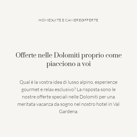
HOME
SUITE E CAMERE
OFFERTE
Offerte nelle Dolomiti proprio come
piacciono a voi
Qual è la vostra idea di lusso alpino, esperienze
GRANVARA® Chalet Dolomites
Suite e camere
gourmet e relax esclusivo? La risposta sono le
Servizi inclusi
Offerte
Last Minute
Info utili
nostre offerte speciali nelle Dolomiti per una
Assicurazione di viaggio
Smart Pay
meritata vacanza da sogno nel nostro hotel in Val
Gardena.